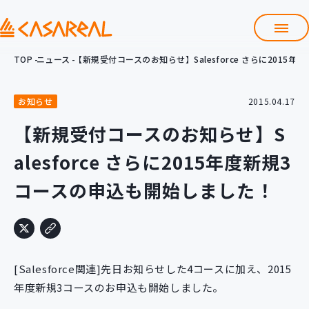
TOP
ニュース
【新規受付コースのお知らせ】Salesforce さらに2015
TOP
カサレアルについて
お知らせ
2015.04.17
会社情報
サービス
【新規受付コースのお知らせ】S
プロダクト開発支援
alesforce さらに2015年度新規3
クラウド導入支援
Git導入支援
コースの申込も開始しました！
システム構築支援
研修サービス
定型コース
新入社員コース
[Salesforce関連]先日お知らせした4コースに加え、2015
カスタマイズコース
教材購入
年度新規3コースのお申込も開始しました。