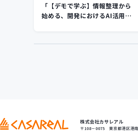
「【デモで学ぶ】情報整理から
始める、開発におけるAI活用の
第一歩」セミナーを開催いたし
ました！
株式会社カサレアル
〒108－0075
東京都港区港南一