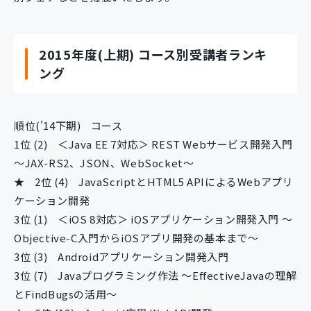
新規開発サービス
パッケージ開発
2015年度(上期) コース別受講者ランキ
ング
導入事例
イベント・セミナー
ニュース
順位('14下期)
コース
採用情報
1位 (2)
＜Java EE 7対応＞ REST Webサービス開発入門
～JAX-RS2、JSON、WebSocket～
Contact
★
2位 (4)
JavaScriptとHTML5 APIによるWebアプリ
ケーション開発
3位 (1)
＜iOS 8対応＞ iOSアプリケーション開発入門 ～
Objective-C入門からiOSアプリ開発の基本まで～
3位 (3)
Androidアプリケーション開発入門
3位 (7)
Javaプログラミング作法 ～EffectiveJavaの理解
とFindBugsの活用～