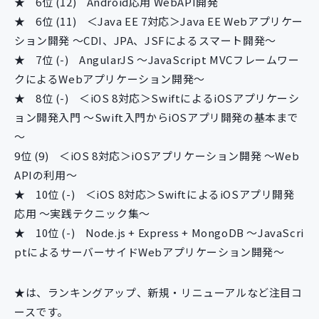
★
6位 (12)
Android応用 WebAPI開発
★
6位 (11)
＜Java EE 7対応＞Java EE Webアプリケー
ション開発 ～CDI、JPA、JSFによるスマート開発～
★
7位 (-)
AngularJS ～JavaScript MVCフレームワー
クによるWebアプリケーション開発～
★
8位 (-)
＜iOS 8対応＞SwiftによるiOSアプリケーシ
ョン開発入門 ～Swift入門からiOSアプリ開発の基本まで
～
9位 (9)
＜iOS 8対応＞iOSアプリケーション開発 ～Web
APIの利用～
★
10位 (-)
＜iOS 8対応＞SwiftによるiOSアプリ開発
応用 ～実践テクニック集～
★
10位 (-)
Node.js + Express + MongoDB ～JavaScri
ptによるサーバーサイドWebアプリケーション開発～
★は、ランキングアップ、新規・リニューアルなど注目コ
ースです。