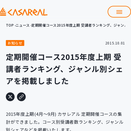
TOP
ニュース
定期開催コース2015年度上期 受講者ランキング、ジャンル
TOP
カサレアルについて
お知らせ
2015.10.01
会社情報
サービス
定期開催コース2015年度上期 受
プロダクト開発支援
講者ランキング、ジャンル別シェ
クラウド導入支援
Git導入支援
アを掲載しました
システム構築支援
研修サービス
定型コース
新入社員コース
2015年度上期(4月～9月) カサレアル 定期開催コースの集
カスタマイズコース
教材購入
計ができました。コース別受講者数ランキング、ジャンル
別シェアなどを掲載いたします。