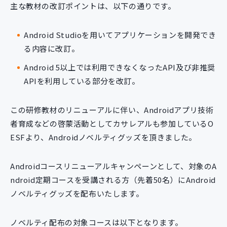
主な教材の改訂ポイントは、以下の通りです。
新規開発サービス
パッケージ開発
Android Studioを用いてアプリケーションを開発でき
る内容に改訂。
導入事例
Android 5以上では利用できなくなったAPI及び非推奨
イベント・セミナー
APIを利用している部分を改訂。
ニュース
採用情報
この研修教材のリニューアルに伴い、Androidアプリ技術
Contact
者育成などの啓蒙活動としてカサレアルも参加しているO
ESFより、Androidノベルティグッズを頂きました。
Androidコースリニューアルキャンペーンとして、対象のA
ndroid定期コースを受講される方（先着50名）にAndroid
ノベルティグッズを配布いたします。
ノベルティ配布の対象コースは以下となります。