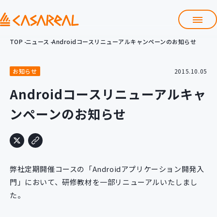
TOP
ニュース
Androidコースリニューアルキャンペーンのお知らせ
TOP
カサレアルについて
お知らせ
2015.10.05
会社情報
サービス
Androidコースリニューアルキャ
プロダクト開発支援
ンペーンのお知らせ
クラウド導入支援
Git導入支援
システム構築支援
研修サービス
弊社定期開催コースの「Androidアプリケーション開発入
定型コース
新入社員コース
門」において、研修教材を一部リニューアルいたしまし
た。
カスタマイズコース
教材購入