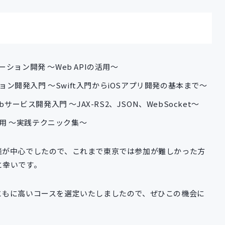
アプリケーション開発 ～Web APIの活用～
リケーション開発入門 ～Swift入門からiOSアプリ開発の基本まで～
ST Webサービス開発入門 ～JAX-RS2、JSON、WebSocket～
リ開発応用 ～実践テクニック集～
催が中心でしたので、これまで東京では参加が難しかった方
と幸いです。
ともに高いコースを選定いたしましたので、ぜひこの機会に