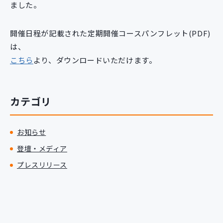
ました。
新規開発サービス
パッケージ開発
開催日程が記載された定期開催コースパンフレット(PDF)
は、
導入事例
こちら
より、ダウンロードいただけます。
イベント・セミナー
ニュース
採用情報
カテゴリ
Contact
お知らせ
登壇・メディア
プレスリリース