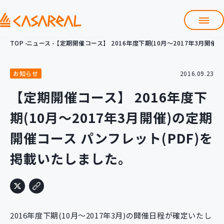
TOP
ニュース
【定期開催コース】 2016年度下期(10月～2017年3月開催
TOP
カサレアルについて
お知らせ
2016.09.23
会社情報
サービス
【定期開催コース】 2016年度下
プロダクト開発支援
期(10月～2017年3月開催)の定期
クラウド導入支援
Git導入支援
開催コース パンフレット(PDF)を
システム構築支援
掲載いたしました。
研修サービス
定型コース
新入社員コース
カスタマイズコース
教材購入
2016年度下期(10月～2017年3月)の開催日程が確定いたし