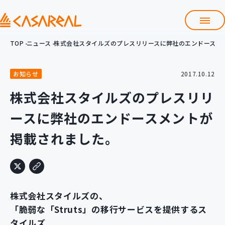
TOP
ニュース
株式会社スタイルズのプレスリリースに弊社のエンドースメ
TOP
カサレアルについて
お知らせ
2017.10.12
会社情報
サービス
株式会社スタイルズのプレスリリ
プロダクト開発支援
ースに弊社のエンドースメントが
クラウド導入支援
Git導入支援
掲載されました。
システム構築支援
研修サービス
定型コース
新入社員コース
株式会社スタイルズの、
カスタマイズコース
教材購入
「脆弱な「Struts」の移行サービスを提供するス
タイルズ