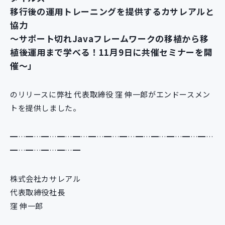
新規開発サービス
移行後の運用トレーニングを提供するカサレアルと
パッケージ開発
協力
～サポート切れJavaフレームワークの移植から移
植後運用まで学べる！11月9日に共催セミナーを開
導入事例
催～」
イベント・セミナー
ニュース
のリリースに弊社 代表取締役 窪 伸一郎がエンドースメン
採用情報
トを提供しました。
Contact
━…━…━…━…━…━…━…━…━…━…━…━…━…
━…━…━…━…━
株式会社カサレアル
代表取締役社長
窪 伸一郎