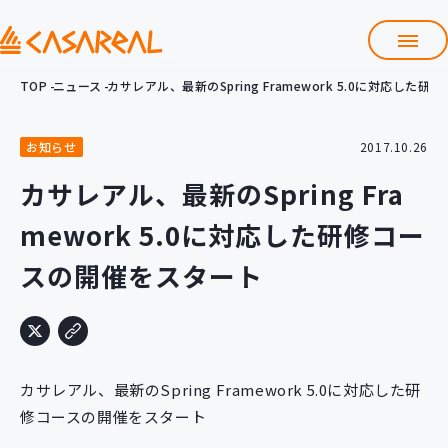
TOP
ニュース
カサレアル、最新のSpring Framework 5.0に対応し
TOP
カサレアルについて
お知らせ
2017.10.26
会社情報
サービス
カサレアル、最新のSpring Fra
プロダクト開発支援
mework 5.0に対応した研修コー
クラウド導入支援
Git導入支援
スの開催をスタート
システム構築支援
研修サービス
定型コース
新入社員コース
カサレアル、最新のSpring Framework 5.0に対応した研
カスタマイズコース
教材購入
修コースの開催をスタート