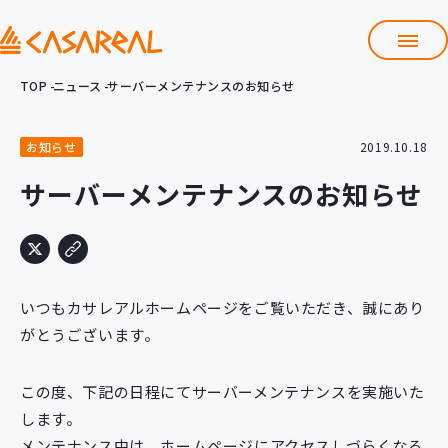
TOP
ニュース
サーバーメンテナンスのお知らせ
TOP
カサレアルについて
お知らせ
2019.10.18
会社情報
サービス
サーバーメンテナンスのお知らせ
プロダクト開発支援
クラウド導入支援
Git導入支援
システム構築支援
いつもカサレアルホームページをご覧いただき、誠にあり
がとうございます。
研修サービス
定型コース
新入社員コース
この度、下記の日程にてサーバーメンテナンスを実施いた
カスタマイズコース
教材購入
します。
メンテナンス中は、ホームページにアクセスしづらくなる