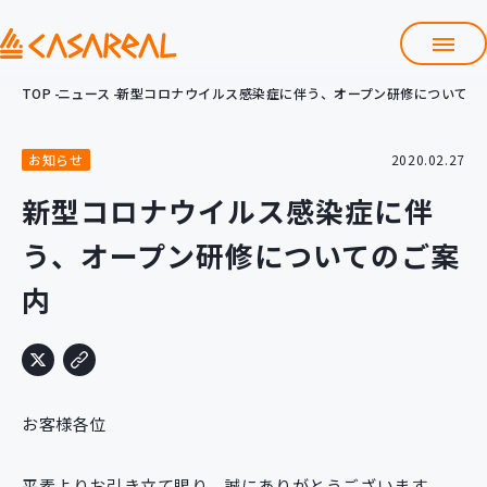
TOP
ニュース
新型コロナウイルス感染症に伴う、オープン研修についての
TOP
カサレアルについて
お知らせ
2020.02.27
会社情報
サービス
新型コロナウイルス感染症に伴
プロダクト開発支援
う、オープン研修についてのご案
クラウド導入支援
Git導入支援
内
システム構築支援
研修サービス
定型コース
新入社員コース
お客様各位
カスタマイズコース
教材購入
平素よりお引き立て賜り、誠にありがとうございます。