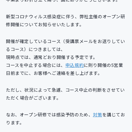
新規開発サービス
パッケージ開発
新型コロナウィルス感染症に伴う、弊社主催のオープン研
修開催についてお知らせいたします。
導入事例
開催が確定しているコース（受講票メールをお送りしてい
イベント・セミナー
るコース）につきましては、
ニュース
現時点では、通常どおり開催する予定です。
採用情報
コースを中止する場合には、
申込規約
に則り開催の5営業
Contact
日前までに、お客様へご連絡を差し上げます。
ただし、状況によって急遽、コース中止の判断をさせてい
ただく場合がございます。
なお、オープン研修では感染予防のため、
対策
を講じてお
ります。