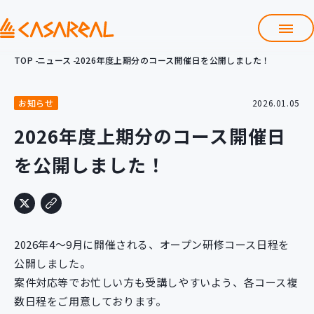
TOP
ニュース
2026年度上期分のコース開催日を公開しました！
TOP
カサレアルについて
お知らせ
2026.01.05
会社情報
サービス
2026年度上期分のコース開催日
プロダクト開発支援
を公開しました！
クラウド導入支援
Git導入支援
システム構築支援
研修サービス
2026年4～9月に開催される、オープン研修コース日程を
定型コース
新入社員コース
公開しました。
案件対応等でお忙しい方も受講しやすいよう、各コース複
カスタマイズコース
教材購入
数日程をご用意しております。