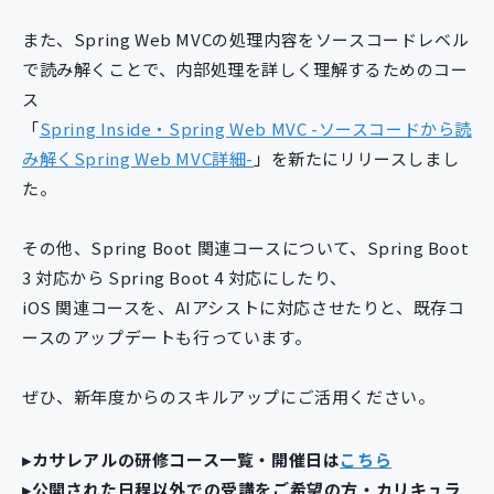
新規開発サービス
また、Spring Web MVCの処理内容をソースコードレベル
パッケージ開発
で読み解くことで、内部処理を詳しく理解するためのコー
ス
「
Spring Inside・Spring Web MVC -ソースコードから読
導入事例
み解くSpring Web MVC詳細-
」を新たにリリースしまし
イベント・セミナー
た。
ニュース
採用情報
その他、Spring Boot 関連コースについて、Spring Boot
Contact
3 対応から Spring Boot 4 対応にしたり、
iOS 関連コースを、AIアシストに対応させたりと、既存コ
ースのアップデートも行っています。
ぜひ、新年度からのスキルアップにご活用ください。
▸カサレアルの研修コース一覧・開催日は
こちら
▸公開された日程以外での受講をご希望の方・カリキュラ