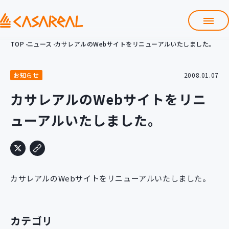
TOP
ニュース
カサレアルのWebサイトをリニューアルいたしました。
TOP
カサレアルについて
お知らせ
2008.01.07
会社情報
サービス
カサレアルのWebサイトをリニ
プロダクト開発支援
ューアルいたしました。
クラウド導入支援
Git導入支援
システム構築支援
研修サービス
カサレアルのWebサイトをリニューアルいたしました。
定型コース
新入社員コース
カスタマイズコース
教材購入
カテゴリ