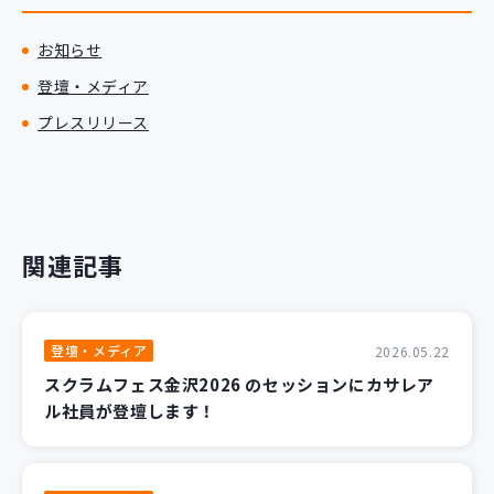
新規開発サービス
パッケージ開発
お知らせ
登壇・メディア
プレスリリース
導入事例
イベント・セミナー
ニュース
採用情報
関連記事
Contact
登壇・メディア
2026.05.22
スクラムフェス金沢2026 のセッションにカサレア
ル社員が登壇します！