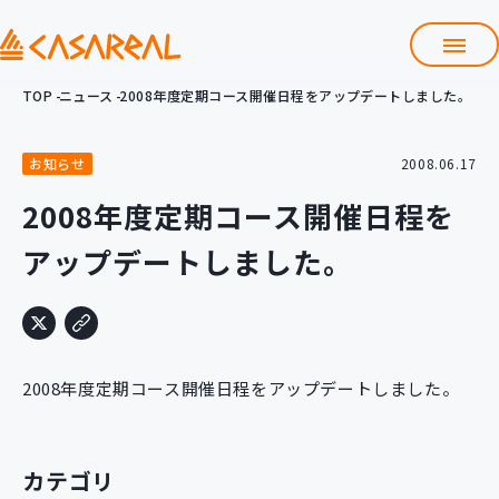
TOP
ニュース
2008年度定期コース開催日程をアップデートしました。
TOP
カサレアルについて
お知らせ
2008.06.17
会社情報
サービス
2008年度定期コース開催日程を
プロダクト開発支援
アップデートしました。
クラウド導入支援
Git導入支援
システム構築支援
研修サービス
2008年度定期コース開催日程をアップデートしました。
定型コース
新入社員コース
カスタマイズコース
教材購入
カテゴリ