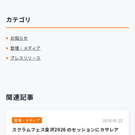
新規開発サービス
パッケージ開発
カテゴリ
導入事例
お知らせ
イベント・セミナー
登壇・メディア
ニュース
プレスリリース
採用情報
Contact
関連記事
登壇・メディア
2026.05.22
スクラムフェス金沢2026 のセッションにカサレア