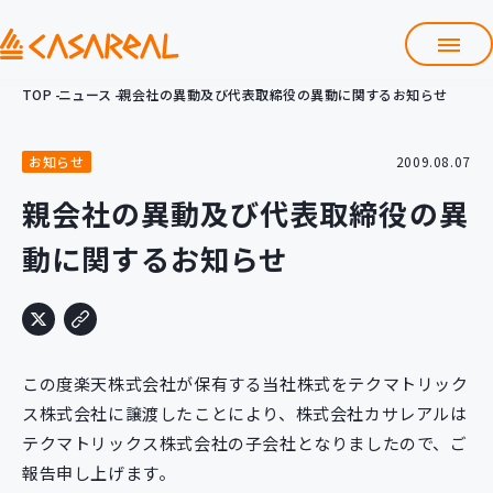
TOP
ニュース
親会社の異動及び代表取締役の異動に関するお知らせ
TOP
カサレアルについて
お知らせ
2009.08.07
会社情報
サービス
親会社の異動及び代表取締役の異
プロダクト開発支援
動に関するお知らせ
クラウド導入支援
Git導入支援
システム構築支援
研修サービス
この度楽天株式会社が保有する当社株式をテクマトリック
定型コース
新入社員コース
ス株式会社に譲渡したことにより、株式会社カサレアルは
テクマトリックス株式会社の子会社となりましたので、ご
カスタマイズコース
教材購入
報告申し上げます。