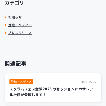
カテゴリ
新規開発サービス
パッケージ開発
お知らせ
登壇・メディア
導入事例
プレスリリース
イベント・セミナー
ニュース
採用情報
Contact
関連記事
登壇・メディア
2026.05.22
スクラムフェス金沢2026 のセッションにカサレア
ル社員が登壇します！