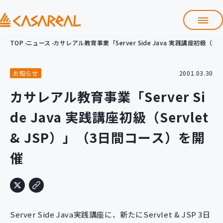
TOP
ニュース
カサレアル教育事業「Server Side Java 実践講座初級（Se
TOP
カサレアルについて
お知らせ
2001.03.30
会社情報
サービス
カサレアル教育事業「Server Si
プロダクト開発支援
de Java 実践講座初級（Servlet
クラウド導入支援
Git導入支援
& JSP）」（3日間コース）を開
システム構築支援
催
研修サービス
定型コース
新入社員コース
カスタマイズコース
教材購入
Server Side Java実践講座に、新たにServlet & JSP 3日