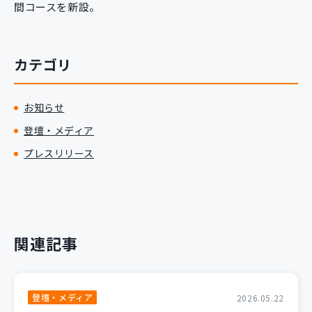
間コースを新設。
新規開発サービス
パッケージ開発
カテゴリ
導入事例
イベント・セミナー
お知らせ
ニュース
登壇・メディア
採用情報
プレスリリース
Contact
関連記事
登壇・メディア
2026.05.22