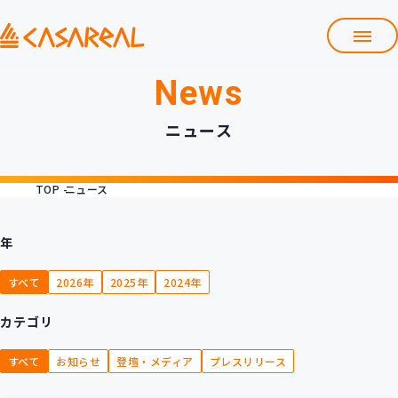
News
TOP
カサレアルについて
ニュース
会社情報
サービス
TOP
ニュース
プロダクト開発支援
クラウド導入支援
Git導入支援
年
システム構築支援
すべて
2026年
2025年
2024年
研修サービス
カテゴリ
定型コース
新入社員コース
すべて
お知らせ
登壇・メディア
プレスリリース
カスタマイズコース
教材購入