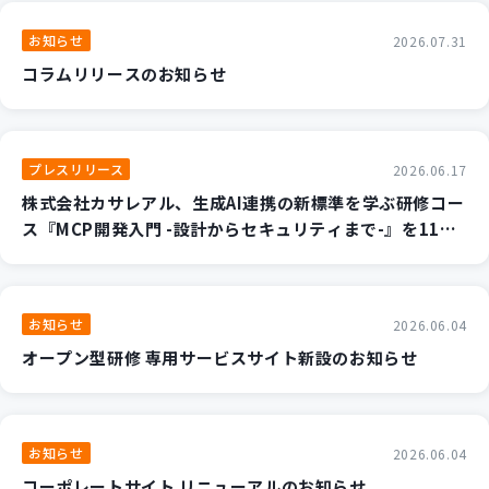
新規開発サービス
お知らせ
2026.07.31
パッケージ開発
コラムリリースのお知らせ
導入事例
イベント・セミナー
プレスリリース
2026.06.17
ニュース
株式会社カサレアル、生成AI連携の新標準を学ぶ研修コー
採用情報
ス『MCP開発入門 -設計からセキュリティまで-』を11月
より提供開始 ～AIエージェントのカスタマイズと安全な
Contact
実装手法を2日間で集中習得～
お知らせ
2026.06.04
オープン型研修 専用サービスサイト新設のお知らせ
お知らせ
2026.06.04
コーポレートサイト リニューアルのお知らせ