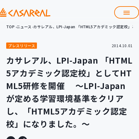
TOP
ニュース
カサレアル、LPI-Japan 「HTML5アカデミック認定校
TOP
カサレアルについて
プレスリリース
2014.10.01
会社情報
サービス
カサレアル、LPI-Japan 「HTML
プロダクト開発支援
5アカデミック認定校」としてHT
クラウド導入支援
Git導入支援
ML5研修を開催 ～LPI-Japan
システム構築支援
が定める学習環境基準をクリア
研修サービス
し、「HTML5アカデミック認定
定型コース
新入社員コース
校」になりました。～
カスタマイズコース
教材購入