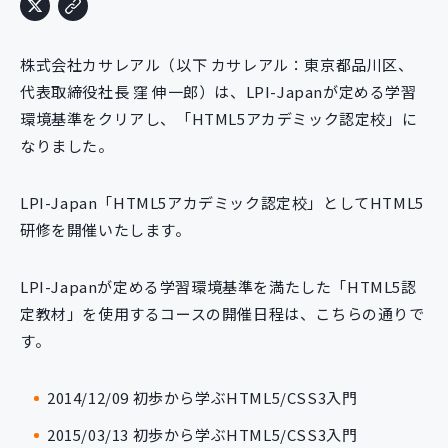
新規開発サービス
パッケージ開発
株式会社カサレアル（以下 カサレアル：東京都品川区、
代表取締役社長 窪 伸一郎）は、LPI-Japanが定める学習
環境基準をクリアし、「HTML5アカデミック認定校」に
導入事例
なりました。
イベント・セミナー
ニュース
採用情報
LPI-Japan「HTML5アカデミック認定校」としてHTML5
研修を開催いたします。
Contact
LPI-Japanが定める学習環境基準を満たした「HTML5認
定教材」を使用するコースの開催日程は、こちらの通りで
す。
2014/12/09 初歩から学ぶHTML5/CSS3入門
2015/03/13 初歩から学ぶHTML5/CSS3入門