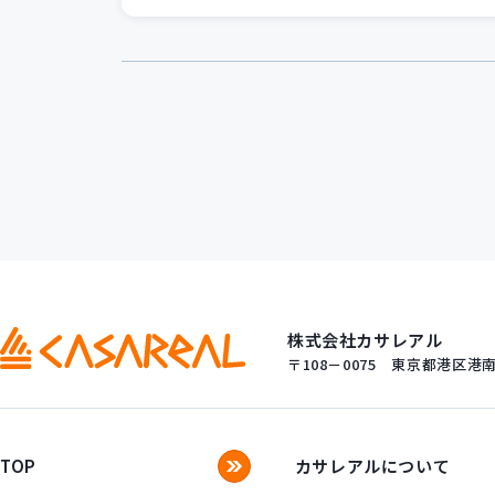
ました！
株式会社カサレアル
〒108－0075
東京都港区港南一
TOP
カサレアルについて