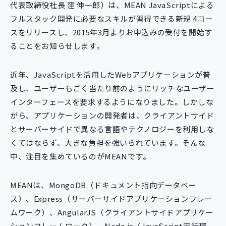
代表取締役社長 窪 伸一郎）は、MEAN JavaScriptによる
新規開発サービス
フルスタック開発に必要なスキルが習得できる新規 4コー
パッケージ開発
スをリリースし、2015年3月よりお申込みの受付を開始す
ることをお知らせします。
導入事例
イベント・セミナー
近年、JavaScriptを活用したWebアプリケーションが普
ニュース
及し、ユーザーもごく当たり前のようにリッチなユーザー
採用情報
インターフェースを要求するようになりました。しかしな
がら、アプリケーションの開発者は、クライアントサイド
Contact
とサーバーサイドで異なる言語やテクノロジーを利用しな
くてはならず、大きな負担を強いられています。そんな
中、注目を集めているのがMEANです。
MEANは、MongoDB（ドキュメント指向データベー
ス）、Express（サーバーサイドアプリケーションフレー
ムワーク）、AngularJS（クライアントサイドアプリケー
ションフレームワーク）、Node.js（JavaScript実行環