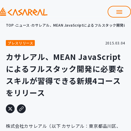
TOP
ニュース
カサレアル、MEAN JavaScriptによるフルスタック開
TOP
カサレアルについて
プレスリリース
2015.03.04
会社情報
サービス
カサレアル、MEAN JavaScript
プロダクト開発支援
によるフルスタック開発に必要な
クラウド導入支援
Git導入支援
スキルが習得できる新規4コース
システム構築支援
をリリース
研修サービス
定型コース
新入社員コース
カスタマイズコース
教材購入
株式会社カサレアル（以下 カサレアル：東京都品川区、