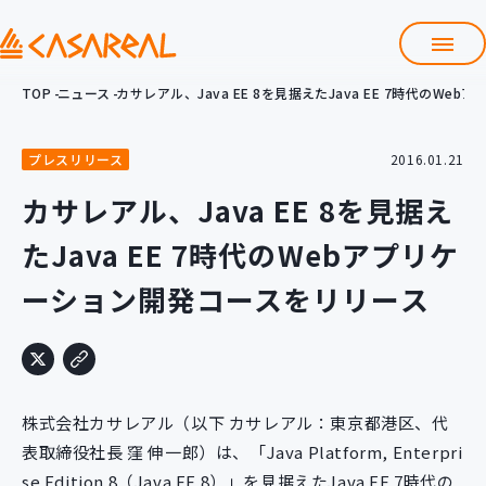
TOP
ニュース
カサレアル、Java EE 8を見据えたJava EE 7時代のW
TOP
カサレアルについて
プレスリリース
2016.01.21
会社情報
サービス
カサレアル、Java EE 8を見据え
プロダクト開発支援
たJava EE 7時代のWebアプリケ
クラウド導入支援
Git導入支援
ーション開発コースをリリース
システム構築支援
研修サービス
定型コース
新入社員コース
株式会社カサレアル（以下 カサレアル：東京都港区、代
カスタマイズコース
教材購入
表取締役社長 窪 伸一郎）は、「Java Platform, Enterpri
se Edition 8（Java EE 8）」を見据えたJava EE 7時代の