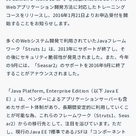
新規開発サービス
Webアプリケーション開発方法に対応したトレーニング
パッケージ開発
コースをリリースし、2016年1月21日よりお申込受付を開
始することをお知らせします。
導入事例
多くのWebシステム開発で利用されていたJavaフレーム
イベント・セミナー
ワーク「Struts 1」は、2013年にサポートが終了し、そ
ニュース
の後にセキュリティ脆弱性が発見されました。また、今年
採用情報
の9月には、「Seasar2」のサポートを2016年9月に終了
Contact
することがアナウンスされました。
「Java Platform, Enterprise Edition（以下 Java E
E）」は、ベンダーによるアプリケーションサーバーも含
めたサポート体制があり、長期間安定的に利用していくこ
とが可能な為、これらのフレームワーク（Struts1、Seas
ar2）からの移行先として、注目を浴びています。ただ
し、現行のJava EE 7標準であるJSFは「コンポーネント