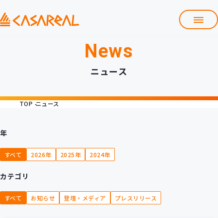
News
TOP
カサレアルについて
ニュース
会社情報
サービス
TOP
ニュース
プロダクト開発支援
クラウド導入支援
Git導入支援
年
システム構築支援
すべて
2026年
2025年
2024年
研修サービス
カテゴリ
定型コース
新入社員コース
すべて
お知らせ
登壇・メディア
プレスリリース
カスタマイズコース
教材購入