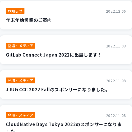
新規開発サービス
お知らせ
2022.12.06
パッケージ開発
年末年始営業のご案内
導入事例
イベント・セミナー
登壇・メディア
2022.11.08
ニュース
GitLab Connect Japan 2022に出展します！
採用情報
Contact
登壇・メディア
2022.11.08
JJUG CCC 2022 Fallのスポンサーになりました。
登壇・メディア
2022.11.08
CloudNative Days Tokyo 2022のスポンサーになりま
した。