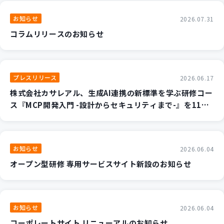
新規開発サービス
お知らせ
2026.07.31
パッケージ開発
コラムリリースのお知らせ
導入事例
イベント・セミナー
プレスリリース
2026.06.17
ニュース
株式会社カサレアル、生成AI連携の新標準を学ぶ研修コー
採用情報
ス『MCP開発入門 -設計からセキュリティまで-』を11月
より提供開始 ～AIエージェントのカスタマイズと安全な
Contact
実装手法を2日間で集中習得～
お知らせ
2026.06.04
オープン型研修 専用サービスサイト新設のお知らせ
お知らせ
2026.06.04
コーポレートサイト リニューアルのお知らせ