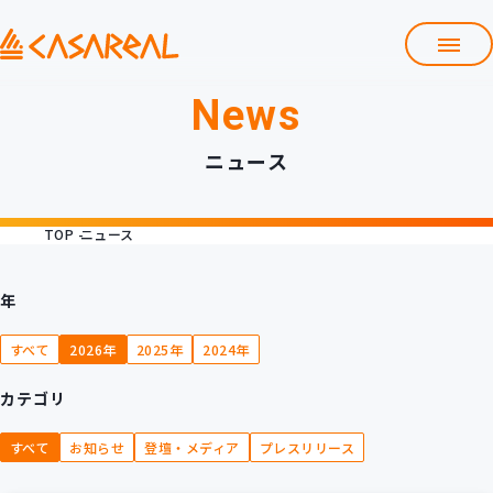
News
TOP
カサレアルについて
ニュース
会社情報
サービス
TOP
ニュース
プロダクト開発支援
クラウド導入支援
Git導入支援
年
システム構築支援
すべて
2026年
2025年
2024年
研修サービス
カテゴリ
定型コース
新入社員コース
すべて
お知らせ
登壇・メディア
プレスリリース
カスタマイズコース
教材購入