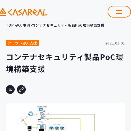
TOP
導入事例
コンテナセキュリティ製品PoC環境構築支援
TOP
カサレアルについて
クラウド導入支援
2021.01.01
会社情報
サービス
コンテナセキュリティ製品PoC環
プロダクト開発支援
境構築支援
クラウド導入支援
Git導入支援
システム構築支援
研修サービス
定型コース
新入社員コース
カスタマイズコース
教材購入