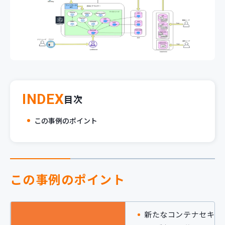
新規開発サービス
パッケージ開発
導入事例
イベント・セミナー
ニュース
INDEX
目次
採用情報
Contact
この事例のポイント
この事例のポイント
新たなコンテナセキュ