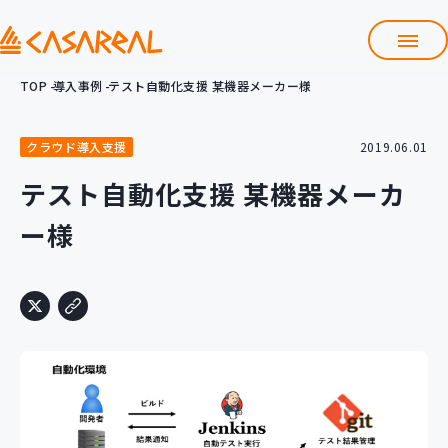
TOP
導入事例
テスト自動化支援 某機器メーカー様
TOP
カサレアルについて
クラウド導入支援
2019.06.01
会社情報
サービス
テスト自動化支援 某機器メーカ
プロダクト開発支援
ー様
クラウド導入支援
Git導入支援
システム構築支援
研修サービス
定型コース
新入社員コース
カスタマイズコース
教材購入