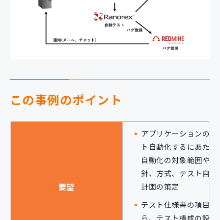
新規開発サービス
パッケージ開発
導入事例
イベント・セミナー
ニュース
この事例のポイント
採用情報
Contact
アプリケーションのテ
ト自動化するにあたり
自動化の対象範囲や方
針、方式、テスト自動
要望
計画の策定
テスト仕様書の項目か
ら、テスト構成の設計