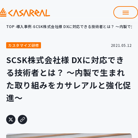
TOP
導入事例
SCSK株式会社様 DXに対応できる技術者とは？ ～内製で
TOP
カサレアルについて
カスタマイズ研修
2021.05.12
会社情報
サービス
SCSK株式会社様 DXに対応でき
プロダクト開発支援
る技術者とは？ ～内製で生まれ
クラウド導入支援
Git導入支援
た取り組みをカサレアルと強化促
システム構築支援
進～
研修サービス
定型コース
新入社員コース
カスタマイズコース
教材購入