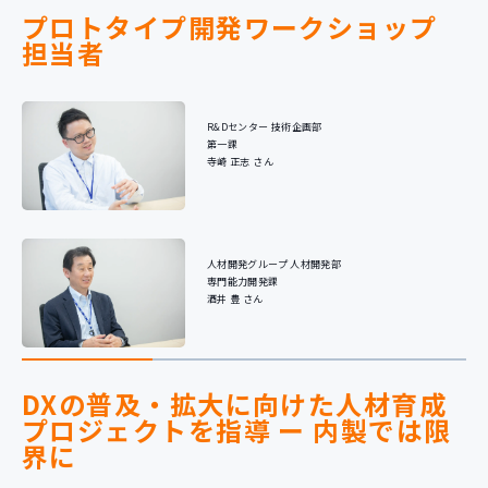
プロトタイプ開発ワークショップ
担当者
R&Dセンター 技術企画部
第一課
寺崎 正志 さん
人材開発グループ 人材開発部
専門能力開発課
酒井 豊 さん
DXの普及・拡大に向けた人材育成
プロジェクトを指導 ー 内製では限
界に