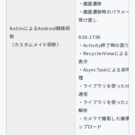
・画面遷移
・画面遷移時のパラメータ
受け渡し
KotlinによるAndroid開発研
修
9:30-17:00
（カスタムメイド研修）
・Activity終了時の戻り値
・RecyclerViewによる一
表示
・AsyncTaskによる非同
理
・ライブラリを使ったHTT
通信
・ライブラリを使ったJSO
解析
・カメラで撮影した画像の
ップロード