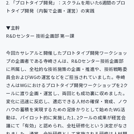
2. 「プロトタイプ開発」：スクラムを用いた6週間のプロ
トタイプ開発（内製で企画・運営）の実践
▼主幹
R&Dセンター 技術企画部 第一課
今回カサレアルと開催したプロトタイプ開発ワークショッ
プの企画者である寺崎さんは、R&Dセンター技術企画部
に所属し、全社的な技術施策の企画・推進や、技術戦略委
員会およびWGの運営などをご担当されていました。寺崎
さんはWGにおけるプロトタイプ開発ワークショップを2ク
ールに渡り企画・運営し、両回とも成功裏に収めました。
変化に迅速に反応し、適応できる人材の確保・育成、ノウ
ハウの蓄積を実現するための足掛かりとして始めたWG活
動は、パイロット的に実施した1､2クールの成果が経営会
議にて「有効」と認められ、全社研修化という決定がなさ
れました。通常、全社研修として実施される研修は人材開