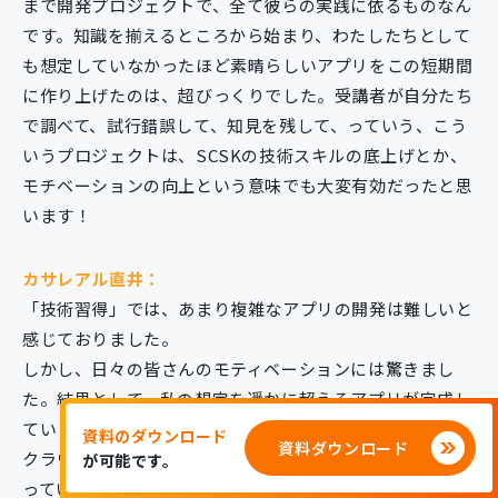
まで開発プロジェクトで、全て彼らの実践に依るものなん
です。知識を揃えるところから始まり、わたしたちとして
も想定していなかったほど素晴らしいアプリをこの短期間
に作り上げたのは、超びっくりでした。受講者が自分たち
で調べて、試行錯誤して、知見を残して、っていう、こう
いうプロジェクトは、SCSKの技術スキルの底上げとか、
モチベーションの向上という意味でも大変有効だったと思
います！
カサレアル直井：
「技術習得」では、あまり複雑なアプリの開発は難しいと
感じておりました。
しかし、日々の皆さんのモティベーションには驚きまし
た。結果として、私の想定を遥かに超えるアプリが完成し
ていました。
資料のダウンロード
資料ダウンロード
クラウドやAIにも果敢に挑戦しており、各々が責任感を持
が可能です。
っていたため、作業負担が偏ることなくチームとして機能