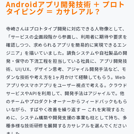
Androidアプリ開発技術 ＋ プロト
タイピング ＝ カサレアル？
寺崎さんはプロトタイプ開発に対応できる人物像として、
「サービスの企画段階から参画し、利用者に期待や要求を
確認しつつ、求められるアプリを簡易的に実現できるエン
ジニア」を描いていました。請負システムや自社製品の開
発・保守の下流工程を担当している社員に、アプリ開発技
術、UI/UX、デザイン思考、アジャイル開発手法など、モ
ダンな技術や考え方を1ヶ月かけて経験してもらう。Web
アプリやスマホアプリをユーザー視点で考える。クラウド
サービスやAPIを利用して、開発手法はアジャイルで。他
のチームやプロダクトオーナーからフィードバックももら
いながら、すばやく改善を繰り返す ー これを実現するた
めに、システム構築や開発支援の事業も柱として持ち、多
種多様な技術研修を展開するカサレアルを選んでください
ました。