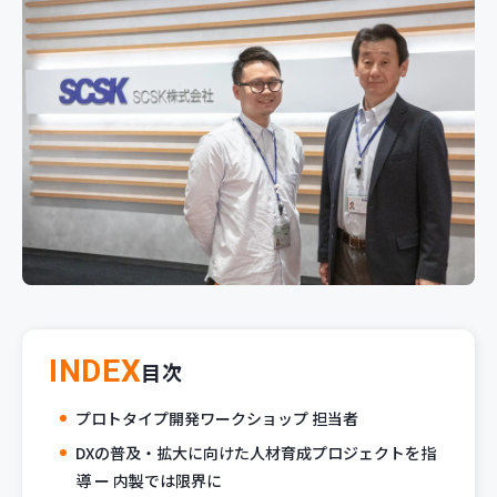
新規開発サービス
パッケージ開発
導入事例
イベント・セミナー
ニュース
採用情報
Contact
INDEX
目次
プロトタイプ開発ワークショップ 担当者
DXの普及・拡大に向けた人材育成プロジェクトを指
導 ー 内製では限界に