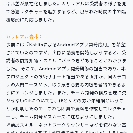
キル差が顕在化しました。カサレアルは受講者の様子を見
て急遽レクチャーを追加するなど、限られた時間の中で臨
機応変に対応しました。
カサレアル青木：
事前には『KotlinによるAndroidアプリ開発応用』を希望
されていたのですが、実際に講義を開始しようすると、受
講者の前提知識・スキルにバラつきがあることがわかりま
した。 そこで、Androidアプリ開発研修の担当であり、本
プロジェクトの技術サポート担当である直井が、同カテゴ
リの入門コースから、取り急ぎ必要な内容を習得できるよ
うにアレンジしました。また、チーム開発の構成管理に欠
かせないGitについても、ほとんどの方が未経験というこ
とが判明したので、これも即興で資料を作成してレクチャ
ーし、チーム開発がスムーズに進むようにしました。
※前提スキル：ネットワークやセンサーなどを使わない基
本的なAndroidアプリを開発できる／『KotlinによるAndr