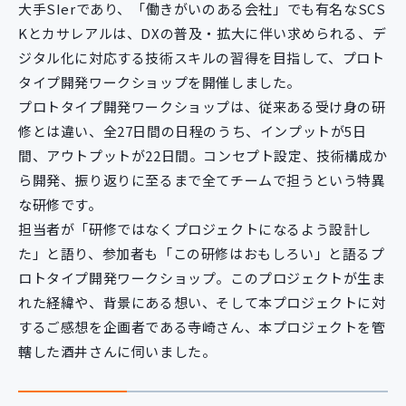
大手SIerであり、「働きがいのある会社」でも有名なSCS
Kとカサレアルは、DXの普及・拡大に伴い求められる、デ
ジタル化に対応する技術スキルの習得を目指して、プロト
タイプ開発ワークショップを開催しました。
プロトタイプ開発ワークショップは、従来ある受け身の研
修とは違い、全27日間の日程のうち、インプットが5日
間、アウトプットが22日間。コンセプト設定、技術構成か
ら開発、振り返りに至るまで全てチームで担うという特異
な研修です。
担当者が「研修ではなくプロジェクトになるよう設計し
た」と語り、参加者も「この研修はおもしろい」と語るプ
ロトタイプ開発ワークショップ。このプロジェクトが生ま
れた経緯や、背景にある想い、そして本プロジェクトに対
するご感想を企画者である寺崎さん、本プロジェクトを管
轄した酒井さんに伺いました。