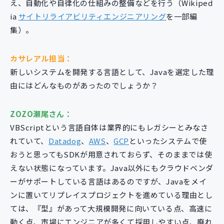
え、自動化や自律化の仕組みの整備などを行う（Wikiped
ia
サイトリライアビリティエンジニアリング
を一部編
集）。
カサレアル担当：
新しいシステムを開発する言語として、Javaを選定した理
由にはどんなものがあったのでしょうか？
ZOZO瀬尾さん：
VBScriptという言語自体は業界的にもレガシーとみなさ
れていて、
Datadog
、
AWS
、
GCP
といったシステムで使
おうと思ってもSDKが用意されておらず、そのままでは使
えない状態になっています。Java以外にもクラウドベンダ
ーがサポートしている言語はあるのですが、Javaをメイ
ンに置いてリプレイスプロジェクトを進めている理由とし
ては、『型』があって大規模開発に向いている点、高速に
動く点、市場にエンジニアが多くて採用しやすい点、廃れ