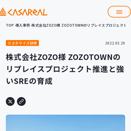
TOP
導入事例
株式会社ZOZO様 ZOZOTOWNのリプレイスプロジェクト
TOP
カサレアルについて
カスタマイズ研修
2022.03.29
会社情報
サービス
株式会社ZOZO様 ZOZOTOWNの
プロダクト開発支援
リプレイスプロジェクト推進と強
クラウド導入支援
Git導入支援
いSREの育成
システム構築支援
研修サービス
定型コース
新入社員コース
カスタマイズコース
教材購入