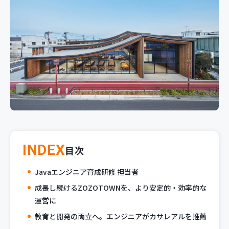
新規開発サービス
パッケージ開発
導入事例
イベント・セミナー
ニュース
採用情報
Contact
INDEX
目次
Javaエンジニア育成研修 担当者
成長し続けるZOZOTOWNを、より安定的・効率的な
運営に
教育と開発の両立へ。エンジニアがカサレアルを推薦