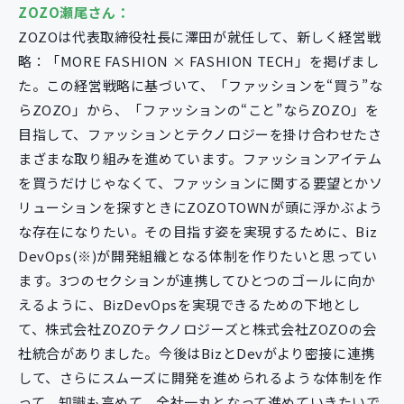
ZOZO瀬尾さん：
ZOZOは代表取締役社長に澤田が就任して、新しく経営戦
略：「MORE FASHION × FASHION TECH」を掲げまし
た。この経営戦略に基づいて、「ファッションを“買う”な
らZOZO」から、「ファッションの“こと”ならZOZO」を
目指して、ファッションとテクノロジーを掛け合わせたさ
まざまな取り組みを進めています。ファッションアイテム
を買うだけじゃなくて、ファッションに関する要望とかソ
リューションを探すときにZOZOTOWNが頭に浮かぶよう
な存在になりたい。その目指す姿を実現するために、Biz
DevOps(※)が開発組織となる体制を作りたいと思ってい
ます。3つのセクションが連携してひとつのゴールに向か
えるように、BizDevOpsを実現できるための下地とし
て、株式会社ZOZOテクノロジーズと株式会社ZOZOの会
社統合がありました。今後はBizとDevがより密接に連携
して、さらにスムーズに開発を進められるような体制を作
って、知識も高めて、全社一丸となって進めていきたいで