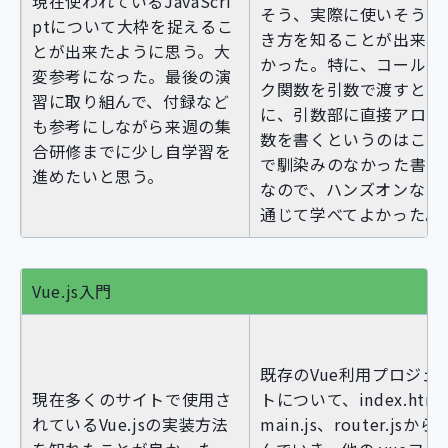
現在使われているJavaScri
そう、実際に使いそうな
ptについて大枠を捉えるこ
き方を知ることが出来て
とが出来たように思う。大
かった。特に、コールバ
変参考になった。最後の演
ク関数を引数で渡すとき
習に取り組んで、付録など
に、引数部に直接アロー
も参考にしながら来週の集
数を書くというのはこれ
合研修までに少し自学習を
で馴染みのなかった書き
進めたいと思う。
なので、ハンズオンなど
通じて学べてよかった。
Vue.js入門
既存のVue利用プロジェ
現在多くのサイトで使用さ
トについて、index.htm
れているVue.jsの実装方法
main.js、router.jsから