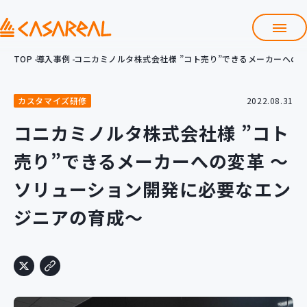
TOP
導入事例
コニカミノルタ株式会社様 ”コト売り”できるメーカーへの
TOP
カサレアルについて
カスタマイズ研修
2022.08.31
会社情報
サービス
コニカミノルタ株式会社様 ”コト
プロダクト開発支援
売り”できるメーカーへの変革 ～
クラウド導入支援
Git導入支援
ソリューション開発に必要なエン
システム構築支援
ジニアの育成～
研修サービス
定型コース
新入社員コース
カスタマイズコース
教材購入