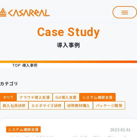
Case Study
TOP
カサレアルについて
導入事例
会社情報
サービス
TOP
導入事例
プロダクト開発支援
クラウド導入支援
Git導入支援
カテゴリ
システム構築支援
すべて
クラウド導入支援
Git導入支援
システム構築支援
研修サービス
新入社員研修
カスタマイズ研修
研修教材購入
パッケージ開発
定型コース
新入社員コース
カスタマイズコース
教材購入
システム構築支援
2023.02.01