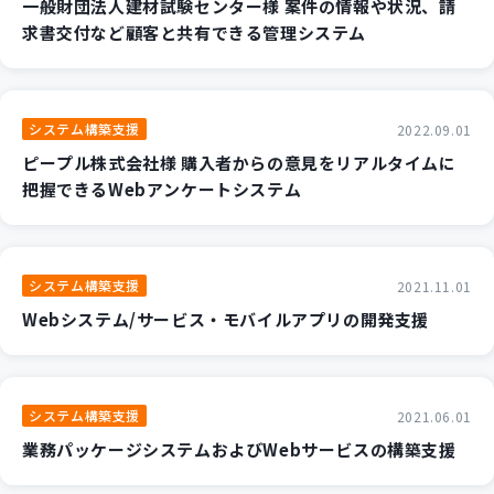
一般財団法人建材試験センター様 案件の情報や状況、請
新規開発サービス
求書交付など顧客と共有できる管理システム
パッケージ開発
システム構築支援
2022.09.01
導入事例
イベント・セミナー
ピープル株式会社様 購入者からの意見をリアルタイムに
把握できるWebアンケートシステム
ニュース
採用情報
Contact
システム構築支援
2021.11.01
Webシステム/サービス・モバイルアプリの開発支援
システム構築支援
2021.06.01
業務パッケージシステムおよびWebサービスの構築支援