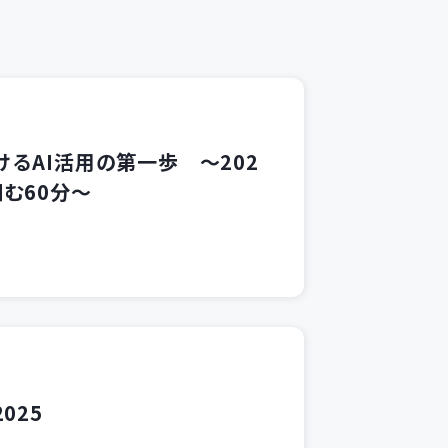
るAI活用の第一歩 ～202
む60分～
2025