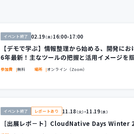
02.19
16:00-17:00
イベント終了
（木）
【デモで学ぶ】情報整理から始める、開発におけ
6年最新！主なツールの把握と活用イメージを掴
参加費
無料
場所
オンライン（Zoom）
11.18
-11.19
イベント終了
レポートあり
（火）
（水）
［出展レポ－ト］CloudNative Days Winter 