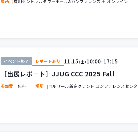
場所
有明セントラルタワーホール&カンファレンス ＋ オンライン
11.15
10:00-17:15
イベント終了
レポートあり
（土）
［出展レポ－ト］JJUG CCC 2025 Fall
参加費
無料
場所
ベルサール新宿グランド コンファレンスセンタ