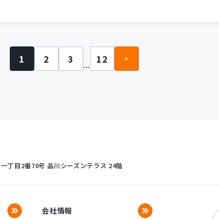
1
2
3
12
...
丁目2番70号
品川シーズンテラス 24階
会社情報