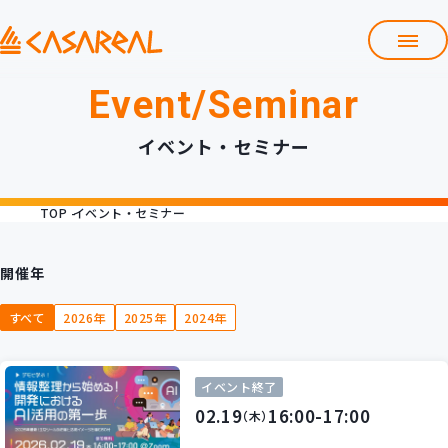
Event/Seminar
TOP
カサレアルについて
イベント・セミナー
会社情報
サービス
TOP
イベント・セミナー
プロダクト開発支援
クラウド導入支援
Git導入支援
開催年
システム構築支援
すべて
2026年
2025年
2024年
研修サービス
定型コース
新入社員コース
イベント終了
カスタマイズコース
02.19
教材購入
16:00-17:00
（木）