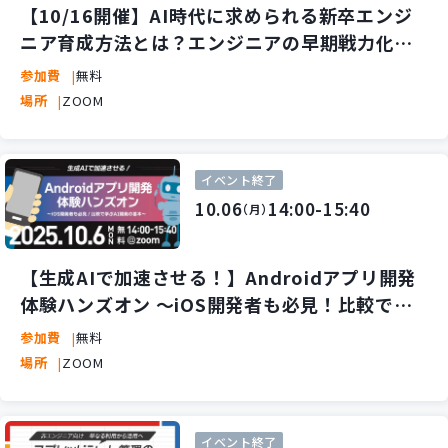
【10/16開催】AI時代に求められる新卒エンジ
ニア育成方法とは？エンジニアの早期戦力化を
実現する、アウトプット重視研修法を紹介
参加費
無料
場所
ZOOM
イベント終了
10.06
14:00-15:40
（月）
【生成AIで加速させる！】Androidアプリ開発
体験ハンズオン 〜iOS開発者も必見！比較で学
ぶAI開発の基本〜
参加費
無料
場所
ZOOM
イベント終了