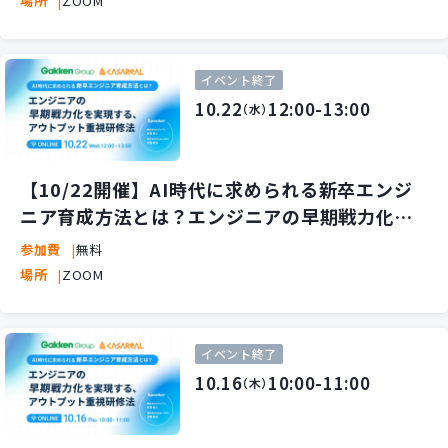
場所
ZOOM
イベント終了
10.22
12:00-13:00
（水）
【10/22開催】AI時代に求められる新卒エンジ
ニア育成方法とは？エンジニアの早期戦力化を
実現する、アウトプット重視研修法を紹介
参加費
無料
場所
ZOOM
イベント終了
10.16
10:00-11:00
（木）