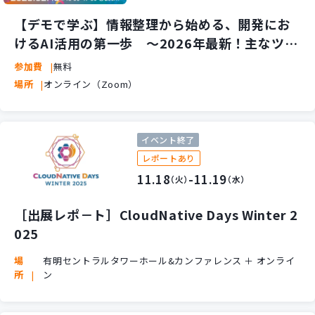
新規開発サービス
【デモで学ぶ】情報整理から始める、開発にお
パッケージ開発
けるAI活用の第一歩 ～2026年最新！主なツー
ルの把握と活用イメージを掴む60分～
参加費
無料
導入事例
場所
オンライン（Zoom）
イベント・セミナー
ニュース
採用情報
イベント終了
レポートあり
Contact
11.18
-11.19
（火）
（水）
［出展レポ－ト］CloudNative Days Winter 2
025
場
有明セントラルタワーホール&カンファレンス ＋ オンライ
所
ン