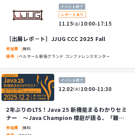
イベント終了
レポートあり
11.15
10:00-17:15
（土）
［出展レポ－ト］JJUG CCC 2025 Fall
参加費
無料
場所
ベルサール新宿グランド コンファレンスセンター
イベント終了
12.02
10:00-11:30
（火）
2年ぶりのLTS！Java 25 新機能まるわかりセミ
ナー ～Java Champion 櫻庭が語る、「難し
い」を「使いやすい」に変える最新Javaのすべ
参加費
無料
て～