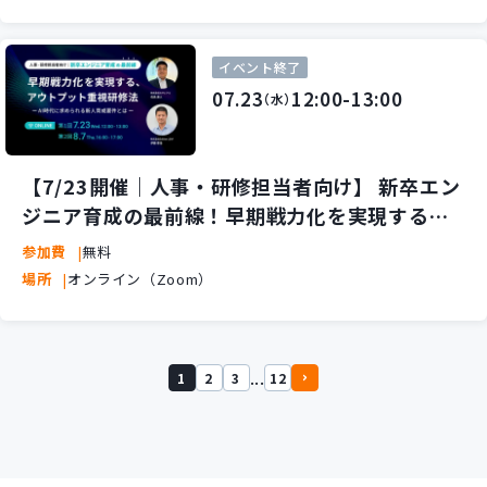
イベント終了
07.23
12:00-13:00
（水）
【7/23開催｜人事・研修担当者向け】 新卒エン
ジニア育成の最前線！早期戦力化を実現する、
アウトプット重視研修法 ～AI時代に求められる
参加費
無料
新人育成要件とは～
場所
オンライン（Zoom）
...
1
2
3
12