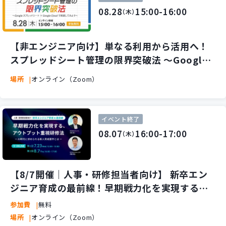
08.28
15:00-16:00
（木）
【非エンジニア向け】単なる利用から活用へ！
スプレッドシート管理の限界突破法 ～Google
スプレッドシート × Google Cloud で実践して
場所
オンライン（Zoom）
みよう～
イベント終了
08.07
16:00-17:00
（木）
【8/7開催｜人事・研修担当者向け】 新卒エン
ジニア育成の最前線！早期戦力化を実現する、
アウトプット重視研修法 ～AI時代に求められる
参加費
無料
新人育成要件とは～
場所
オンライン（Zoom）