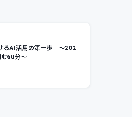
るAI活用の第一歩 ～202
む60分～