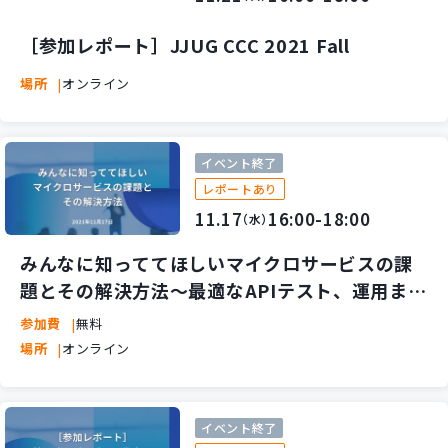
新規開発サービス
パッケージ開発
［参加レポート］JJUG CCC 2021 Fall
場所
オンライン
導入事例
イベント・セミナー
イベント終了
ニュース
レポートあり
採用情報
11.17
16:00-18:00
（水）
Contact
みんなに知っててほしいマイクロサービスの課
題とその解決方法〜最適なAPIテスト、運用まる
わかりセミナー〜
参加費
無料
場所
オンライン
イベント終了