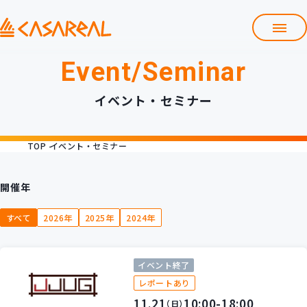
Event/Seminar
TOP
カサレアルについて
イベント・セミナー
会社情報
サービス
TOP
イベント・セミナー
プロダクト開発支援
クラウド導入支援
Git導入支援
開催年
システム構築支援
すべて
2026年
2025年
2024年
研修サービス
定型コース
新入社員コース
イベント終了
カスタマイズコース
教材購入
レポートあり
11.21
10:00-18:00
（日）