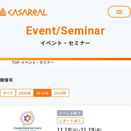
Event/Seminar
TOP
カサレアルについて
イベント・セミナー
会社情報
サービス
TOP
イベント・セミナー
プロダクト開発支援
クラウド導入支援
Git導入支援
開催年
システム構築支援
すべて
2026年
2025年
2024年
研修サービス
定型コース
新入社員コース
イベント終了
カスタマイズコース
教材購入
レポートあり
11.18
-11.19
（火）
（水）