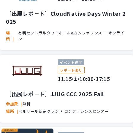
新規開発サービス
パッケージ開発
［出展レポ－ト］CloudNative Days Winter 2
025
場
有明セントラルタワーホール&カンファレンス ＋ オンライ
導入事例
所
ン
イベント・セミナー
ニュース
採用情報
イベント終了
レポートあり
Contact
11.15
10:00-17:15
（土）
［出展レポ－ト］JJUG CCC 2025 Fall
参加費
無料
場所
ベルサール新宿グランド コンファレンスセンター