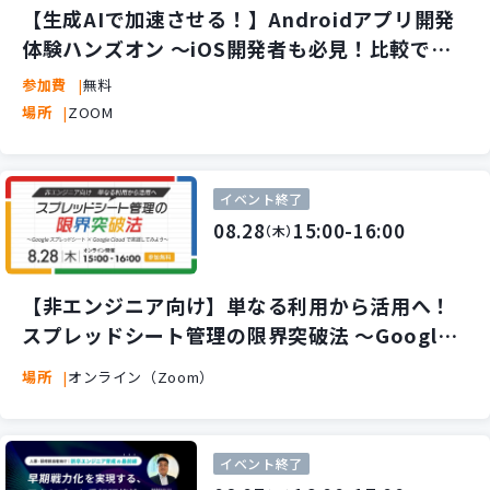
【生成AIで加速させる！】Androidアプリ開発
体験ハンズオン 〜iOS開発者も必見！比較で学
ぶAI開発の基本〜
参加費
無料
場所
ZOOM
イベント終了
08.28
15:00-16:00
（木）
【非エンジニア向け】単なる利用から活用へ！
スプレッドシート管理の限界突破法 ～Google
スプレッドシート × Google Cloud で実践して
場所
オンライン（Zoom）
みよう～
イベント終了