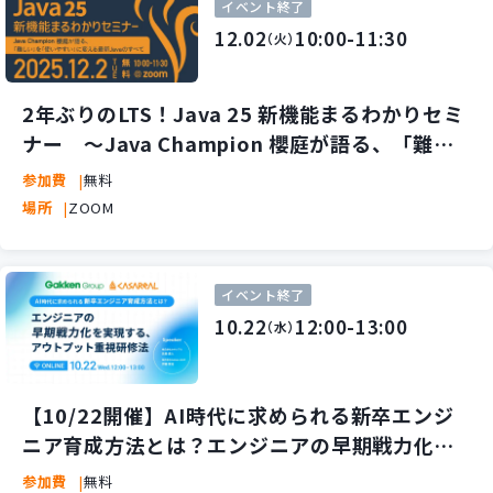
イベント終了
12.02
10:00-11:30
（火）
2年ぶりのLTS！Java 25 新機能まるわかりセミ
ナー ～Java Champion 櫻庭が語る、「難し
い」を「使いやすい」に変える最新Javaのすべ
参加費
無料
て～
場所
ZOOM
イベント終了
10.22
12:00-13:00
（水）
【10/22開催】AI時代に求められる新卒エンジ
ニア育成方法とは？エンジニアの早期戦力化を
実現する、アウトプット重視研修法を紹介
参加費
無料