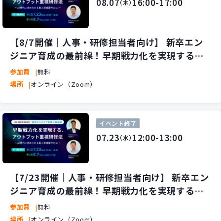
08.07
16:00-17:00
（木）
【8/7開催｜人事・研修担当者向け】 新卒エン
ジニア育成の最前線！早期戦力化を実現する、
アウトプット重視研修法 ～AI時代に求められる
参加費
無料
新人育成要件とは～
場所
オンライン（Zoom）
イベント終了
07.23
12:00-13:00
（水）
【7/23開催｜人事・研修担当者向け】 新卒エン
ジニア育成の最前線！早期戦力化を実現する、
アウトプット重視研修法 ～AI時代に求められる
参加費
無料
新人育成要件とは～
場所
オンライン（Zoom）