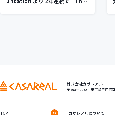
undation より 2年連続で『The
Best Contributor of Educatio
n 2012』を受賞 -Android アプ
リケーション開発教育コースによ
る技術者育成への貢献を評価-
株式会社カサレアル
〒108－0075
東京都港区港南一
TOP
カサレアルについて