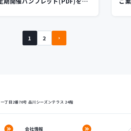
定期開催パンフレット(PDF)を掲
ご案
載いたしました。
発
1
2
丁目2番70号
品川シーズンテラス 24階
会社情報