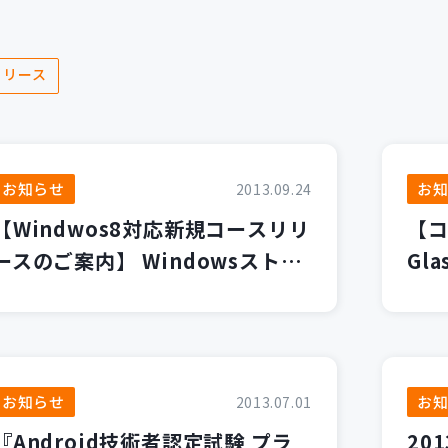
リリース
お知らせ
お
2013.09.24
【Windwos8対応新規コースリリ
【コ
ースのご案内】 Windowsストア
Gla
アプリケーション開発入門など2
利
コース
お知らせ
お
2013.07.01
『Android技術者認定試験 プラ
20