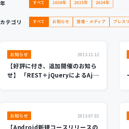
年
すべて
2026年
2025年
2024年
カテゴリ
すべて
お知らせ
登壇・メディア
プレス
お知らせ
2013.11.12
【好評に付き、追加開催のお知ら
せ】 「REST＋jQueryによるAja
xアプリケーション開発」、「RE
ST Webサービス開発入門 -Jerse
y(JAX-RS実装)を使ったRESTサ
ーバアプリケーション開発-」コー
お知らせ
2013.07.01
ス
【Android新規コースリリースの