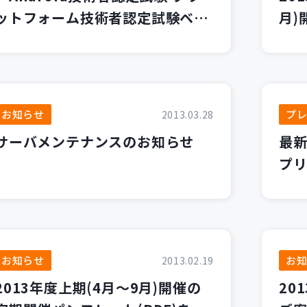
ットフォーム技術者認定試験ベー
月)
シック(OA0-003) 』リリース記
(P
念! カサレアル研修を受講すると
試験料半額で受験可能です。
お知らせ
プレ
2013.03.28
サーバメンテナンスのお知らせ
最新
プ
ース
お知らせ
お
2013.02.19
2013年度上期(4月～9月)開催の
20