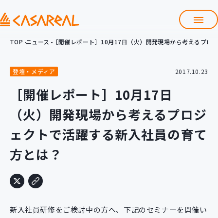
TOP
ニュース
［開催レポート］10月17日（火）開発現場から考えるプロ
TOP
カサレアルについて
登壇・メディア
2017.10.23
会社情報
サービス
［開催レポート］10月17日
プロダクト開発支援
（火）開発現場から考えるプロジ
クラウド導入支援
Git導入支援
ェクトで活躍する新入社員の育て
システム構築支援
方とは？
研修サービス
定型コース
新入社員コース
カスタマイズコース
教材購入
新入社員研修をご検討中の方へ、下記のセミナーを開催い