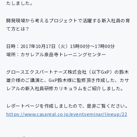
たしました。
新規開発サービス
パッケージ開発
開発現場から考えるプロジェクトで活躍する新入社員の育
て方とは？
導入事例
イベント・セミナー
日時：2017年10月17日（火）15時00分～17時00分
ニュース
場所：カサレアル泉岳寺トレーニングセンター
採用情報
グロースエクスパートナーズ株式会社（以下GxP）の鈴木
Contact
雄介様のご講演と、GxP鈴木様に監修頂き作成した、カサ
レアルの新入社員研修カリキュラムをご紹介しました。
レポートページを作成しましたので、是非ご覧ください。
https://www.casareal.co.jp/eventseminar/lineup/22