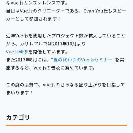
なVue.jsカンファレンスです。
新規開発サービス
当日はVue.jsのクリエーターである、Evan You氏もスピー
パッケージ開発
カーとして参加されます！
近年Vue.jsを使用したプロジェクト数が拡大していること
導入事例
イベント・セミナー
から、カサレアルでは2017年10月より
ニュース
Vue.js研修
を開催しています。
採用情報
また2017年8月には、
“夏の終わりのVue.jsセミナー”
を実
施するなど、Vue.jsの普及に努めています。
Contact
この度の協賛で、Vue.jsのさらなる盛り上がりを目指して
まいります！
カテゴリ