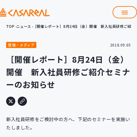
TOP
ニュース
［開催レポート］8月24日（金）開催 新入社員研修ご紹介
TOP
カサレアルについて
登壇・メディア
2018.09.05
会社情報
サービス
［開催レポート］8月24日（金）
プロダクト開発支援
開催 新入社員研修ご紹介セミナ
クラウド導入支援
Git導入支援
ーのお知らせ
システム構築支援
研修サービス
定型コース
新入社員コース
新入社員研修をご検討中の方へ、下記のセミナーを実施い
カスタマイズコース
教材購入
たしました。