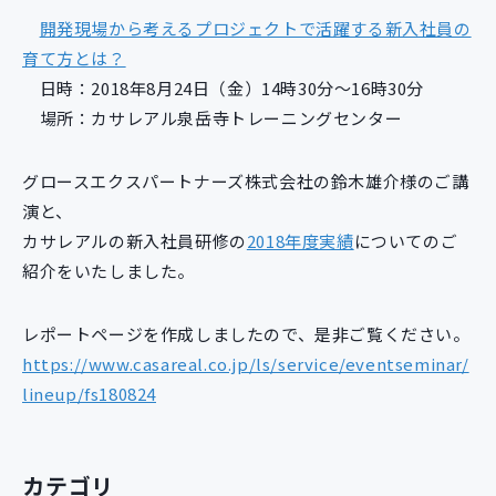
新規開発サービス
開発現場から考えるプロジェクトで活躍する新入社員の
パッケージ開発
育て方とは？
日時：2018年8月24日（金）14時30分～16時30分
場所：カサレアル泉岳寺トレーニングセンター
導入事例
イベント・セミナー
グロースエクスパートナーズ株式会社の鈴木雄介様のご講
ニュース
演と、
採用情報
カサレアルの新入社員研修の
2018年度実績
についてのご
Contact
紹介をいたしました。
レポートページを作成しましたので、是非ご覧ください。
https://www.casareal.co.jp/ls/service/eventseminar/
lineup/fs180824
カテゴリ