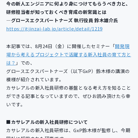
今の新人エンジニアに何より身につけてもらうべき力と、
新規開発サービス
研修担当者が知っておくべき育成の新常識とは
パッケージ開発
―グロースエクスパートナーズ 執行役員 鈴木雄介氏
https://itjinzai-lab.jp/article/detail/1219
導入事例
イベント・セミナー
本記事では、8月24日（金）に開催したセミナー「
開発現
ニュース
場から考えるプロジェクトで活躍する新入社員の育て方と
採用情報
は？
」での、
グロースエクスパートナーズ（以下GxP）鈴木様の講演の
Contact
模様が紹介されています。
カサレアルの新入社員研修の基盤となる考え方を知ること
ができる記事となっていますので、ぜひお読み頂けたら幸
いです。
■カサレアルの新入社員研修について
カサレアルの新入社員研修は、GxP鈴木様が監修し、今期