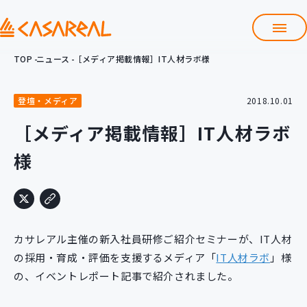
TOP
ニュース
［メディア掲載情報］IT人材ラボ様
TOP
カサレアルについて
登壇・メディア
2018.10.01
会社情報
サービス
［メディア掲載情報］IT人材ラボ
プロダクト開発支援
様
クラウド導入支援
Git導入支援
システム構築支援
研修サービス
カサレアル主催の新入社員研修ご紹介セミナーが、IT人材
定型コース
新入社員コース
の採用・育成・評価を支援するメディア「
IT人材ラボ
」様
の、イベントレポート記事で紹介されました。
カスタマイズコース
教材購入