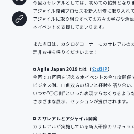
今回カサレアルとしては、初めての協賛となり
アジャイル開発プロセスを新人研修に取り入れ
アジャイルに取り組むすべての方々の学びや活
本イベントを支援してまいります。
また当日は、カタログコーナーにカサレアルの
是非お持ち帰りくださいませ！
⧉ Agile Japan 2019とは（
公式HP
）
今回で11回目を迎える本イベントの今年度開催テ
ビジネス側、IT側双方の想いと経験を語り合い
いつか”○○側”といった表現すらなくなるよう
さまざまな展示、セッションが提供されます。
⧉ カサレアルとアジャイル開発
カサレアルが実施している新人研修カリキュラ