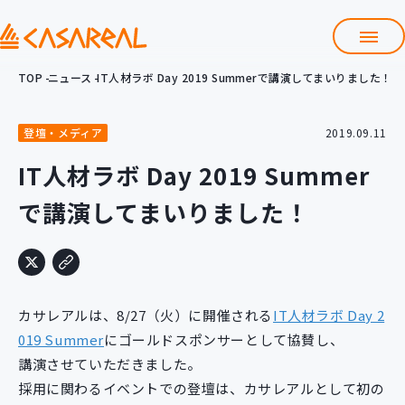
TOP
ニュース
IT人材ラボ Day 2019 Summerで講演してまいりました！
TOP
カサレアルについて
登壇・メディア
2019.09.11
会社情報
サービス
IT人材ラボ Day 2019 Summer
プロダクト開発支援
で講演してまいりました！
クラウド導入支援
Git導入支援
システム構築支援
研修サービス
カサレアルは、8/27（火）に開催される
IT人材ラボ Day 2
定型コース
新入社員コース
019 Summer
にゴールドスポンサーとして協賛し、
講演させていただきました。
カスタマイズコース
教材購入
採用に関わるイベントでの登壇は、カサレアルとして初の