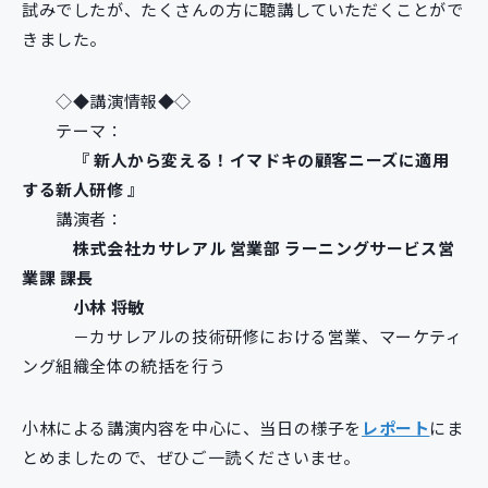
試みでしたが、たくさんの方に聴講していただくことがで
新規開発サービス
きました。
パッケージ開発
◇◆講演情報◆◇
テーマ：
導入事例
イベント・セミナー
『 新人から変える！イマドキの顧客ニーズに適用
ニュース
する新人研修 』
採用情報
講演者：
株式会社カサレアル 営業部 ラーニングサービス営
Contact
業課 課長
小林 将敏
－カサレアルの技術研修における営業、マーケティ
ング組織全体の統括を行う
小林による講演内容を中心に、当日の様子を
レポート
にま
とめましたので、ぜひご一読くださいませ。