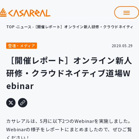
TOP
ニュース
［開催レポート］オンライン新人研修・クラウドネイティブ道場
TOP
カサレアルについて
登壇・メディア
2020.05.29
会社情報
サービス
［開催レポート］オンライン新人
プロダクト開発支援
研修・クラウドネイティブ道場W
クラウド導入支援
Git導入支援
ebinar
システム構築支援
研修サービス
定型コース
新入社員コース
カサレアルは、5月に以下2つのWebinarを実施しました。
カスタマイズコース
教材購入
Webinarの様子をレポートにまとめましたので、ぜひご覧
ください！