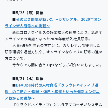
新規開発サービス
パッケージ開発
■5/25（月）開催
■
そのとき歴史が動いた ～カサレアル、2020年オン
ライン新人研修への挑戦～
導入事例
新型コロナウイルスの感染拡大の猛威により、急遽オ
イベント・セミナー
ンラインでの実施となった2020年度新入社員研修。
ニュース
人事/研修担当者の方向けに、カサレアルで提供した
採用情報
研修環境や運営方法や、オンラインならではの研修の進め
Contact
方について、
今からでも間に合うTipsなどもご紹介いたしました。
■5/27（水）開催
■
DevOps時代の人材育成「クラウドネイティブ道
場」のご紹介 ～開発・運用・基盤といった個別エンジニ
ア観からの脱却～
『クラウドネイティブ』というアプローチがシステム