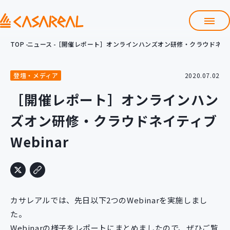
TOP
ニュース
［開催レポート］オンラインハンズオン研修・クラウドネイティ
TOP
カサレアルについて
登壇・メディア
2020.07.02
会社情報
サービス
［開催レポート］オンラインハン
プロダクト開発支援
ズオン研修・クラウドネイティブ
クラウド導入支援
Git導入支援
Webinar
システム構築支援
研修サービス
定型コース
新入社員コース
カサレアルでは、先日以下2つのWebinarを実施しまし
カスタマイズコース
教材購入
た。
Webinarの様子をレポートにまとめましたので、ぜひご覧