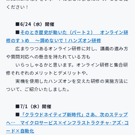
新規開発サービス
ください！
パッケージ開発
■6/24（水）開催
■
そのとき歴史が動いた（パート２） オンライン研
導入事例
修のすゝめ ～諦めないで！ハンズオン研修
イベント・セミナー
広まりつつあるオンライン研修に対し、講義の進み方
ニュース
や質問対応への懸念を持たれている方も
採用情報
いらっしゃるかと思います。オンライン研修と集合研
Contact
修それぞれのメリットとデメリットや、
実機を使用したハンズオンを交えた研修の実施方法に
ついて、ご紹介いたしました。
■7/1（水）開催
■
「クラウドネイティブ新時代」さあ、次のステップ
へ… マイクロサービス×インフラストラクチャ･アズ･コ
ード×自動化