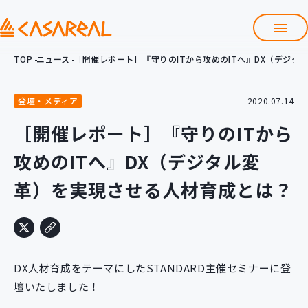
TOP
ニュース
［開催レポート］『守りのITから攻めのITへ』DX（デジ
TOP
カサレアルについて
登壇・メディア
2020.07.14
会社情報
サービス
［開催レポート］『守りのITから
プロダクト開発支援
攻めのITへ』DX（デジタル変
クラウド導入支援
Git導入支援
革）を実現させる人材育成とは？
システム構築支援
研修サービス
定型コース
新入社員コース
DX人材育成をテーマにしたSTANDARD主催セミナーに登
カスタマイズコース
教材購入
壇いたしました！