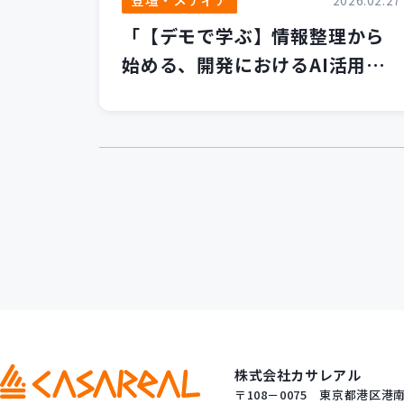
2026.02.27
「【デモで学ぶ】情報整理から
始める、開発におけるAI活用の
第一歩」セミナーを開催いたし
ました！
株式会社カサレアル
〒108－0075
東京都港区港南一