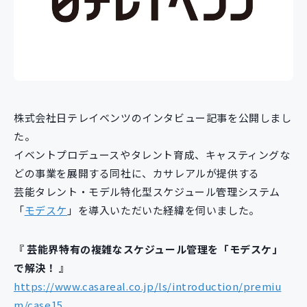
新規開発サービス
パッケージ開発
導入事例
イベント・セミナー
ニュース
株式会社日テレイベンツのインタビュー記事を公開しまし
採用情報
た。
イベントプロデュースやタレント育成、キャスティングな
Contact
どの事業を展開する同社に、カサレアルが提供する
芸能タレント・モデル特化型スケジュール管理システム
「
モデスケ
」を導入いただいた経緯を伺いました。
『 芸能界特有の複雑なスケジュール管理を「モデスケ」
で解決！ 』
https://www.casareal.co.jp/ls/introduction/premiu
m/case15