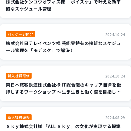
株式会社ケンユウオフィス様 「ボイスケ」で叶えた効率
新規開発サービス
的なスケジュール管理
パッケージ開発
パッケージ開発
2024.10.24
導入事例
イベント・セミナー
株式会社日テレイベンツ様 芸能界特有の複雑なスケジュ
ール管理を「モデスケ」で解決！
ニュース
採用情報
Contact
新入社員研修
2024.10.24
東日本旅客鉄道株式会社様 IT総合職のキャリア自律を後
押しするワークショップ ～生き生きと働く姿を目指して
～
新入社員研修
2024.08.29
Ｓｋｙ株式会社様 「ALL Ｓｋｙ」の文化が実現する提案