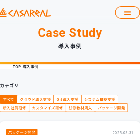
Case Study
TOP
カサレアルについて
導入事例
会社情報
サービス
TOP
導入事例
プロダクト開発支援
クラウド導入支援
Git導入支援
カテゴリ
システム構築支援
すべて
クラウド導入支援
Git導入支援
システム構築支援
研修サービス
新入社員研修
カスタマイズ研修
研修教材購入
パッケージ開発
定型コース
新入社員コース
カスタマイズコース
教材購入
パッケージ開発
2025.03.31