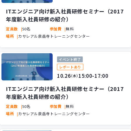
新規開発サービス
ITエンジニア向け新入社員研修セミナー（2017
パッケージ開発
年度新入社員研修の紹介）
定員数
50名
参加費
無料
導入事例
場所
カサレアル泉岳寺トレーニングセンター
イベント・セミナー
ニュース
採用情報
イベント終了
レポートあり
Contact
10.26
15:00-17:00
（水）
ITエンジニア向け新入社員研修セミナー（2017
年度新入社員研修の紹介）
定員数
50名
参加費
無料
場所
カサレアル泉岳寺トレーニングセンター