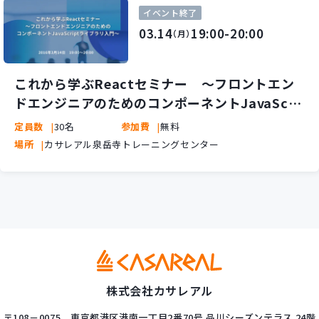
イベント終了
03.14
19:00-20:00
（月）
これから学ぶReactセミナー ～フロントエン
ドエンジニアのためのコンポーネントJavaScri
ptライブラリ入門～
定員数
30名
参加費
無料
場所
カサレアル泉岳寺トレーニングセンター
株式会社カサレアル
〒108－0075
東京都港区港南一丁目2番70号
品川シーズンテラス 24階