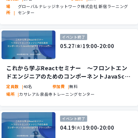
場
グローバルナレッジネットワーク株式会社 新宿ラーニング
所
センター
イベント終了
05.27
19:00-20:00
（金）
これから学ぶReactセミナー ～フロントエン
ドエンジニアのためのコンポーネントJavaScri
ptライブラリ入門～
定員数
40名
参加費
無料
場所
カサレアル泉岳寺トレーニングセンター
イベント終了
04.19
19:00-20:00
（火）