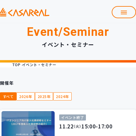
Event/Seminar
TOP
カサレアルについて
イベント・セミナー
会社情報
サービス
TOP
イベント・セミナー
プロダクト開発支援
クラウド導入支援
Git導入支援
開催年
システム構築支援
すべて
2026年
2025年
2024年
研修サービス
定型コース
新入社員コース
イベント終了
カスタマイズコース
11.22
教材購入
15:00-17:00
（火）