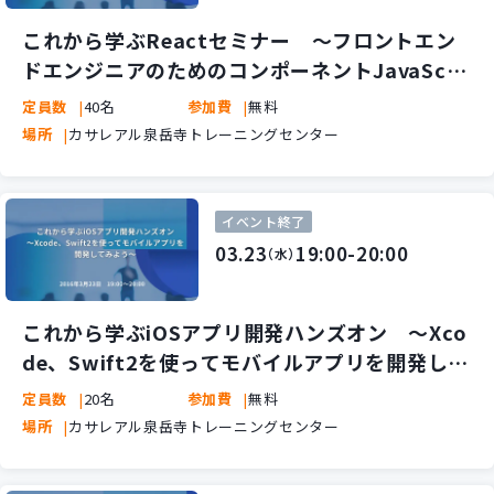
これから学ぶReactセミナー ～フロントエン
ドエンジニアのためのコンポーネントJavaScri
ptライブラリ入門～
定員数
40名
参加費
無料
場所
カサレアル泉岳寺トレーニングセンター
イベント終了
03.23
19:00-20:00
（水）
これから学ぶiOSアプリ開発ハンズオン ～Xco
de、Swift2を使ってモバイルアプリを開発して
みよう～
定員数
20名
参加費
無料
場所
カサレアル泉岳寺トレーニングセンター