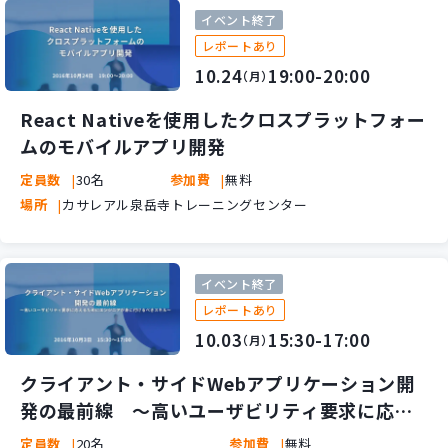
イベント終了
レポートあり
10.24
19:00-20:00
（月）
React Nativeを使用したクロスプラットフォー
ムのモバイルアプリ開発
定員数
30名
参加費
無料
場所
カサレアル泉岳寺トレーニングセンター
イベント終了
レポートあり
10.03
15:30-17:00
（月）
クライアント・サイドWebアプリケーション開
発の最前線 ～高いユーザビリティ要求に応え
るためにエンジニアが身に付けるべきスキル～
定員数
20名
参加費
無料