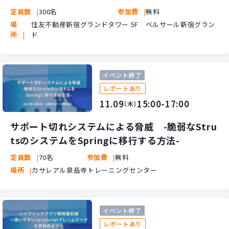
定員数
300名
参加費
無料
場
住友不動産新宿グランドタワー 5F ベルサール新宿グラン
所
ド
イベント終了
レポートあり
11.09
15:00-17:00
（木）
サポート切れシステムによる脅威 -脆弱なStru
tsのシステムをSpringに移行する方法-
定員数
70名
参加費
無料
場所
カサレアル泉岳寺トレーニングセンター
イベント終了
レポートあり