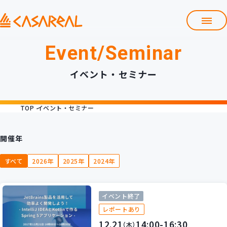
Event/Seminar
TOP
カサレアルについて
イベント・セミナー
会社情報
サービス
TOP
イベント・セミナー
プロダクト開発支援
クラウド導入支援
Git導入支援
開催年
システム構築支援
すべて
2026年
2025年
2024年
研修サービス
定型コース
新入社員コース
イベント終了
カスタマイズコース
教材購入
レポートあり
12.21
14:00-16:30
（木）