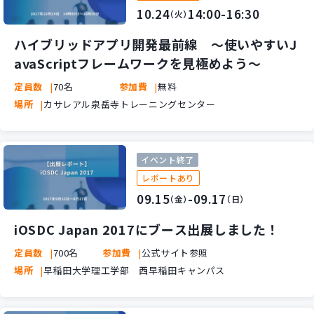
10.24
14:00-16:30
（火）
ハイブリッドアプリ開発最前線 ～使いやすいJ
avaScriptフレームワークを見極めよう～
定員数
70名
参加費
無料
場所
カサレアル泉岳寺トレーニングセンター
イベント終了
レポートあり
09.15
-09.17
（金）
（日）
iOSDC Japan 2017にブース出展しました！
定員数
700名
参加費
公式サイト参照
場所
早稲田大学理工学部 西早稲田キャンパス