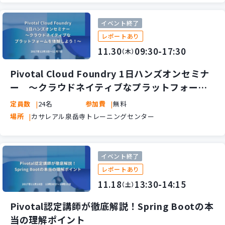
イベント終了
レポートあり
11.30
09:30-17:30
（木）
Pivotal Cloud Foundry 1日ハンズオンセミナ
ー ～クラウドネイティブなプラットフォーム
を体験しよう！～
定員数
24名
参加費
無料
場所
カサレアル泉岳寺トレーニングセンター
イベント終了
レポートあり
11.18
13:30-14:15
（土）
Pivotal認定講師が徹底解説！Spring Bootの本
当の理解ポイント