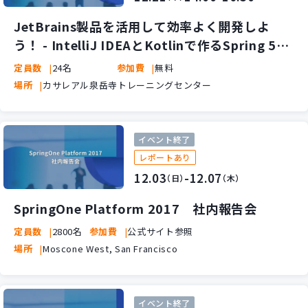
新規開発サービス
JetBrains製品を活用して効率よく開発しよ
パッケージ開発
う！ - IntelliJ IDEAとKotlinで作るSpring 5ア
プリケーション -
定員数
24名
参加費
無料
導入事例
場所
カサレアル泉岳寺トレーニングセンター
イベント・セミナー
ニュース
採用情報
イベント終了
レポートあり
Contact
12.03
-12.07
（日）
（木）
SpringOne Platform 2017 社内報告会
定員数
2800名
参加費
公式サイト参照
場所
Moscone West, San Francisco
イベント終了