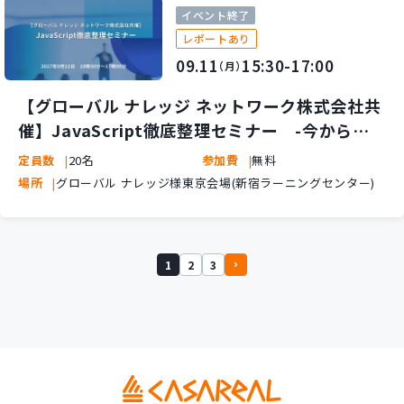
イベント終了
レポートあり
09.11
15:30-17:00
（月）
【グローバル ナレッジ ネットワーク株式会社共
催】JavaScript徹底整理セミナー -今から始
める人も、整理したい人も-
定員数
20名
参加費
無料
場所
グローバル ナレッジ様東京会場(新宿ラーニングセンター)
1
2
3