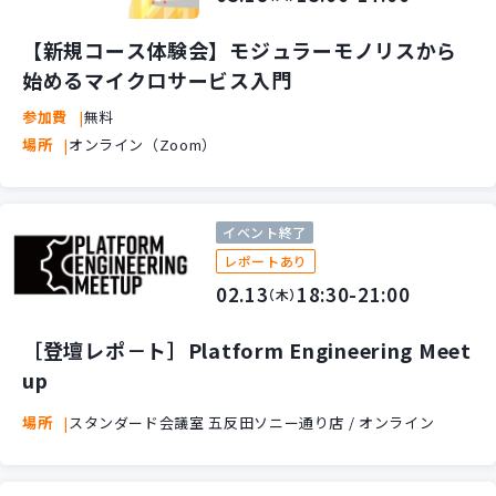
新規開発サービス
パッケージ開発
【新規コース体験会】モジュラーモノリスから
始めるマイクロサービス入門
参加費
無料
導入事例
場所
オンライン（Zoom）
イベント・セミナー
ニュース
採用情報
イベント終了
レポートあり
Contact
02.13
18:30-21:00
（木）
［登壇レポ－ト］Platform Engineering Meet
up
場所
スタンダード会議室 五反田ソニー通り店 / オンライン