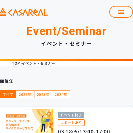
Event/Seminar
TOP
カサレアルについて
イベント・セミナー
会社情報
サービス
TOP
イベント・セミナー
プロダクト開発支援
クラウド導入支援
Git導入支援
開催年
システム構築支援
すべて
2026年
2025年
2024年
研修サービス
定型コース
新入社員コース
イベント終了
カスタマイズコース
教材購入
レポートあり
03.18
13:00-17:00
（火）