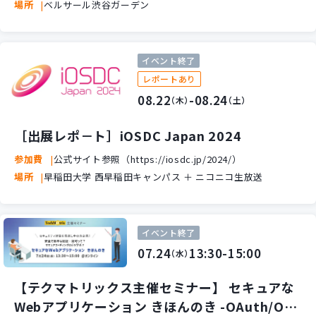
場所
ベルサール渋谷ガーデン
イベント終了
レポートあり
08.22
-08.24
（木）
（土）
［出展レポ－ト］iOSDC Japan 2024
参加費
公式サイト参照（https://iosdc.jp/2024/）
場所
早稲田大学 西早稲田キャンパス ＋ ニコニコ生放送
イベント終了
07.24
13:30-15:00
（水）
【テクマトリックス主催セミナー】 セキュアな
Webアプリケーション きほんのき -OAuth/OID