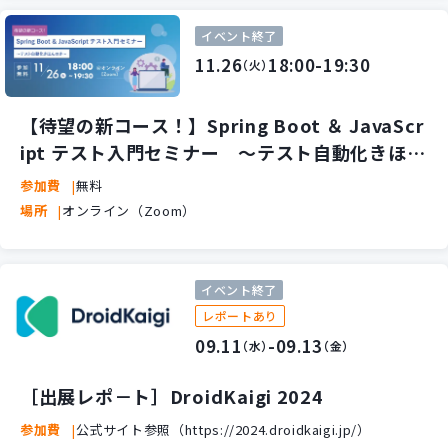
イベント終了
11.26
18:00-19:30
（火）
【待望の新コース！】Spring Boot ＆ JavaScr
ipt テスト入門セミナー ～テスト自動化きほん
のき～
参加費
無料
場所
オンライン（Zoom）
イベント終了
レポートあり
09.11
-09.13
（水）
（金）
［出展レポ－ト］DroidKaigi 2024
参加費
公式サイト参照（https://2024.droidkaigi.jp/）