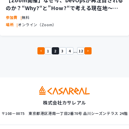
のか？“Why?“と”How?“で考える現在地～こ
れから
参加費
無料
場所
オンライン（Zoom）
...
1
2
3
4
12
株式会社カサレアル
〒108－0075
東京都港区港南一丁目2番70号
品川シーズンテラス 24階